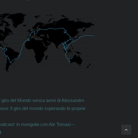
l giro del Mondo senza aerei di Alessandro
ova:
Il giro del mondo superando le proprie
odcast: in mongolia con Ale Tomasi –
4