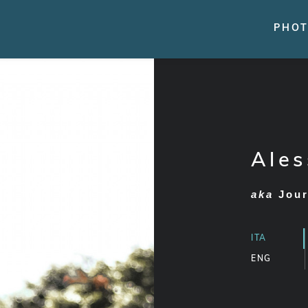
PHO
Ale
aka
Jou
ITA
ENG