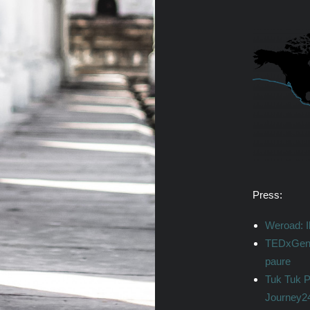
Press:
Weroad: I
TEDxGen
paure
Tuk Tuk P
Journey2